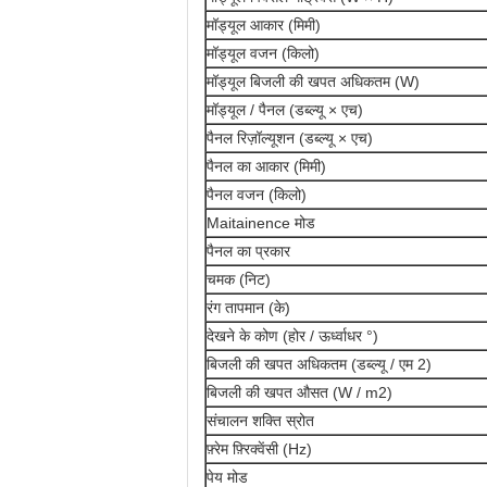
मॉड्यूल आकार (मिमी)
मॉड्यूल वजन (किलो)
मॉड्यूल बिजली की खपत अधिकतम (W)
मॉड्यूल / पैनल (डब्ल्यू × एच)
पैनल रिज़ॉल्यूशन (डब्ल्यू × एच)
पैनल का आकार (मिमी)
पैनल वजन (किलो)
Maitainence मोड
पैनल का प्रकार
चमक (निट)
रंग तापमान (के)
देखने के कोण (होर / ऊर्ध्वाधर °)
बिजली की खपत अधिकतम (डब्ल्यू / एम 2)
बिजली की खपत औसत (W / m2)
संचालन शक्ति स्रोत
फ़्रेम फ़्रिक्वेंसी (Hz)
पेय मोड