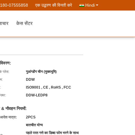
-180-07555858
एक उद्धरण की विनती करे
Hindi
ाचार
केस सेंटर
 विवरण:
के प्लेस:
गुआंग्डोंग चीन (मुख्यभूमि)
ाम:
DDW
:
ISO9001 , CE , RoHS , FCC
ख्या:
DDW-LEDP8
 & नौवहन नियमों:
 आदेश मात्रा:
2PCS
बातचीत योग्य
पहले परत गत्ते का डिब्बा फोम भरने के साथ