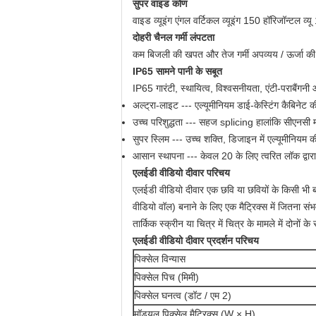
सुपर वाइड कोण
वाइड व्यूइंग एंगल वर्टिकल व्यूइंग 150 हॉरिजॉन्टल व्
दोहरी चैनल गर्मी लंपटता
कम बिजली की खपत और तेज गर्मी अपव्यय / ऊर्जा की
IP65 सामने पानी के सबूत
IP65 गारंटी, स्थायित्व, विश्वसनीयता, एंटी-पराबैंगनी 
अल्ट्रा-लाइट --- एल्यूमीनियम डाई-केस्टिंग कैबिनेट 
उच्च परिशुद्धता --- सहज splicing हालांकि सीएनसी म
सुपर स्लिम --- उच्च शक्ति, डिजाइन में एल्यूमीनि
आसान स्थापना --- केवल 20 के लिए त्वरित लॉक द्वार
एलईडी वीडियो दीवार परिचय
एलईडी वीडियो दीवार एक छवि या छवियों के किसी भी बड़
वीडियो वॉल) बनाने के लिए एक मैट्रिक्स में जितना स
तार्किक स्क्रीन या चित्र में चित्र के मामले में दोनों
एलईडी वीडियो दीवार प्रदर्शन परिचय
पिक्सेल विन्यास
पिक्सेल पिच (मिमी)
पिक्सेल घनत्व (डॉट / एम 2)
मॉड्यूल पिक्सेल मैट्रिक्स (W × H)