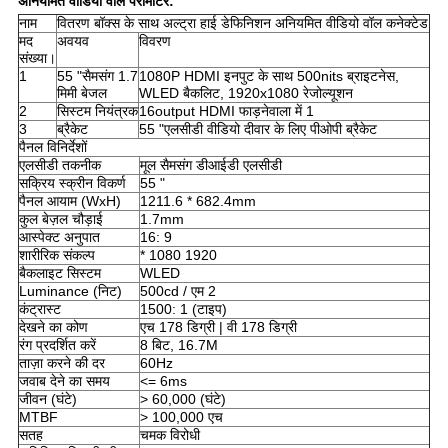
अनियमित वीडियो वॉल पैरामीटर:
नाम
वितरण बॉक्स के साथ अल्ट्रा हाई डेफिनिशन अनियमित वीडियो वॉल कनेक्टेड
मद
अवयव
विवरण
संख्या।
1
55 "सैमसंग 1.7
1080P HDMI इनपुट के साथ 500nits ब्राइटनेस,
मिमी बेजल
WLED बैकलिट, 1920x1080 रेजोल्यूशन
2
सिस्टम नियंत्रक
16output HDMI फाड़नेवाला में 1
3
ब्रैकेट
55 "एलसीडी वीडियो दीवार के लिए पीओपी ब्रैकेट
पैनल विनिर्देशों
एलसीडी तकनीक
मूल सैमसंग डीआईडी ​​एलसीडी
सक्रिय स्क्रीन विकर्ण
55 "
पैनल आयाम (WxH)
1211.6 * 682.4mm
कुल बेज़ल चौड़ाई
1.7mm
आस्पेक्ट अनुपात
16: 9
शारीरिक संकल्प
* 1080 1920
बैकलाइट सिस्टम
WLED
Luminance (निट)
500cd / एम 2
कंट्रास्ट
1500: 1 (टाइप)
देखने का कोण
एच 178 डिग्री | वी 178 डिग्री
रंग प्रदर्शित करें
8 बिट, 16.7M
ताज़ा करने की दर
60Hz
जवाब देने का समय
<= 6ms
जीवन (घंटे)
> 60,000 (घंटे)
MTBF
> 100,000 एच
सतह
चमक विरोधी