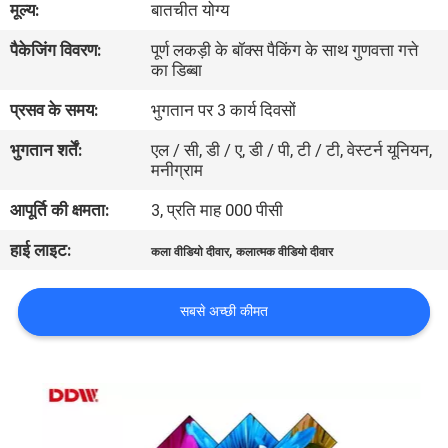
मूल्य:
बातचीत योग्य
गुणवत्ता
पैकेजिंग विवरण:
पूर्ण लकड़ी के बॉक्स पैकिंग के साथ गुणवत्ता गत्ते
नियंत्रण
का डिब्बा
प्रसव के समय:
भुगतान पर 3 कार्य दिवसों
संपर्क
भुगतान शर्तें:
एल / सी, डी / ए, डी / पी, टी / टी, वेस्टर्न यूनियन,
करें
मनीग्राम
आपूर्ति की क्षमता:
3, प्रति माह 000 पीसी
समाचार
हाई लाइट:
,
कला वीडियो दीवार
कलात्मक वीडियो दीवार
एक
सबसे अच्छी कीमत
उद्धरण
की
विनती
करे