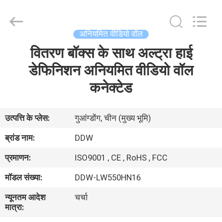
Co.,
Ltd..
All
Rights
Reserved.
अनियमित वीडियो वॉल
Developed
by
वितरण बॉक्स के साथ अल्ट्रा हाई
घर
ECER
डेफिनिशन अनियमित वीडियो वॉल
उत्पाद
कनेक्टेड
हमारे
उत्पत्ति के प्लेस:
गुआंग्डोंग, चीन (मुख्य भूमि)
बारे
ब्रांड नाम:
DDW
में
प्रमाणन:
ISO9001 , CE , RoHS , FCC
मॉडल संख्या:
DDW-LW550HN16
कारखाना
न्यूनतम आदेश
चर्चा
भ्रमण
मात्रा: