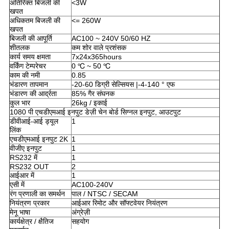
अतिरिक्त बिजली की
<3W
खपत
अधिकतम बिजली की
<= 260W
खपत
बिजली की आपूर्ति
AC100 ~ 240V 50/60 HZ
शीतलक
कम शोर वाले प्रशंसक
कार्य समय क्षमता
7x24x365hours
वर्किंग टेम्परेचर
0 ℃ ~ 50 ℃
काम की नमी
0.85
भंडारण तापमान
-20-60 डिग्री सेल्सियस |-4-140 ° एफ
भंडारण की आर्द्रता
85% गैर संघनक
कुल भार
26kg / इकाई
1080 पी एचडीएमआई इनपुट डेज़ी चेन बोर्ड सिग्नल इनपुट, आउटपुट
डीवीआई-आई ड्यूल
1
लिंक
एचडीएमआई इनपुट 2K
1
वीजीए इनपुट
1
RS232 में
1
RS232 OUT
2
आईआर में
1
एसी में
AC100-240V
रंग प्रणाली का समर्थन
पाल / NTSC / SECAM
नियंत्रण प्रकार
आईआर रिमोट और सॉफ्टवेयर नियंत्रण
मेनू भाषा
अंग्रेज़ी
कार्यक्षेत्र / क्षैतिज
सहयोग