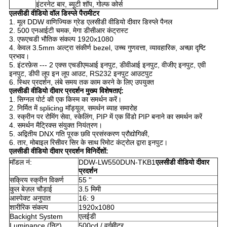
इंटरनेट बार, ब्यूटी शॉप, गोल्फ कोर्स
एलसीडी वीडियो वॉल डिस्प्ले पैरामीटर
1. मूल DDW वाणिज्यिक ग्रेड एलसीडी वीडियो दीवार डिस्प्ले पैनल
2. 500 एनआईटी चमक, मेगा डीसीआर कंट्रास्ट
3. एफएचडी भौतिक संकल्प 1920x1080
4. केवल 3.5mm अल्ट्रा संकीर्ण bezel, उच्च गुणवत्ता, व्यावहारिक, अच्छा दृष्टि
प्रभाव।
5. इंटरफ़ेस --- 2 एक्स एचडीएमआई इनपुट, डीवीआई इनपुट, वीजीए इनपुट, एवी
इनपुट, डीपी लूप इन लूप आउट, RS232 इनपुट आउटपुट
6. स्थिर प्रदर्शन, लंबे समय तक काम करने के लिए उपयुक्त
एलसीडी वीडियो दीवार प्रदर्शन मुख्य विशेषताएं:
1. सिग्नल पोर्ट की एक किस्म का समर्थन करें।
2. निर्मित में splicing मॉड्यूल, समर्थन ब्याह समारोह
3. स्क्रीन पर रोमिंग सेवा, स्केलिंग, PIP में एक विंडो PIP बनाने का समर्थन करें
4. समर्थन मैट्रिक्स संयुक्त नियंत्रण।
5. अद्वितीय DNX गति पूरक छवि प्रसंस्करण प्रौद्योगिकी,
6. तार, मोबाइल रिसीवर सिर के साथ रिमोट कंट्रोल द्वारा इनपुट।
एलसीडी वीडियो दीवार प्रदर्शन विनिर्देशों:
मॉडल नं:
DDW-LW550DUN-TKB1
एलसीडी वीडियो दीवार
प्रदर्शन
सक्रिय स्क्रीन विकर्ण
55 ''
कुल बेज़ल चौड़ाई
3.5 मिमी
आस्पेक्ट अनुपात
16: 9
शारीरिक संकल्प
1920x1080
Backight System
एलईडी
Luminance (निट)
500cd / वर्गमीटर