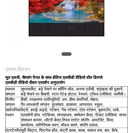
CASE
CENTER
साइटमैप
PRIVACY
उत्पाद विवरण
POLICY
मूल एलजी, सैमसंग पैनल के साथ क्षैतिज एलसीडी वीडियो वॉल डिस्प्ले
एलसीडी वीडियो दीवार प्रदर्शन अनुप्रयोग
व्यापार
सुपरमार्केट, बड़े पैमाने पर शॉपिंग मॉल, अनन्य एजेंसी, श्रृंखला की दुकानें,
संगठन
बड़े पैमाने पर बिक्री, स्टार रेटेड होटल, रेस्तरां, ट्रैवल एजेंसियां, फार्मेसी।
वित्तीय
बैंकों, परक्राम्य प्रतिभूतियों, धन, बीमा कंपनियों, मोहरा;
संगठन
गैर-लाभकारी संगठन: दूरसंचार, डाकघर, अस्पताल, स्कूल;
सार्वजनिक
मेट्रो, हवाई अड्डे, स्टेशन, गैस स्टेशन, टोल स्टेशन, बुकस्टोर, पार्क,
स्थान
प्रदर्शनी हॉल, स्टेडियम, संग्रहालय, सम्मेलन केंद्र, टिकट एजेंसियां, मानव
संसाधन बाजार, लॉटरी केंद्र;रियल एस्टेट संपत्ति: अपार्टमेंट, विला,
कार्यालय, वाणिज्यिक भवन, मॉडल कमरे, संपत्ति दलाल;
एंटरटेनमेंट
मूवी थिएटर, फिटनेस हॉल, कंट्री क्लब, क्लब, मसाज रूम, बार, कैफे,