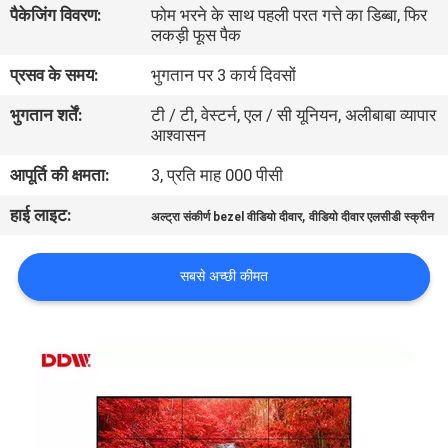
पैकेजिंग विवरण:
फोम भरने के साथ पहली परत गत्ते का डिब्बा, फिर
गुणवत्ता
लकड़ी फूस पैक
नियंत्रण
प्रसव के समय:
भुगतान पर 3 कार्य दिवसों
भुगतान शर्तें:
टी / टी, वेस्टर्न, एल / सी यूनियन, अलीबाबा व्यापार
संपर्क
आश्वासन
करें
आपूर्ति की क्षमता:
3, प्रति माह 000 पीसी
हाई लाइट:
,
समाचार
अल्ट्रा संकीर्ण bezel वीडियो दीवार
वीडियो दीवार एलसीडी स्क्रीन
सबसे अच्छी कीमत
एक
उद्धरण
की
विनती
करे