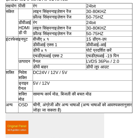
सहयोग
पीसी
रंग
24bit
संकेत
लाइन सिंक्रनाइज़ेशन रेंज
30-80KHZ
फ़ील्ड सिंक्रनाइज़ेशन रेंज
50-75HZ
डीवीआई
रंग
24bit
HDMI
लाइन सिंक्रनाइज़ेशन रेंज
30-80KHZ
डी पी
फ़ील्ड सिंक्रनाइज़ेशन रेंज
50-75HZ
इंटरफेस
इनपुट
वीजीए x १
15 डीएन-उप
डीवीआई एक्स 1
डीवीआई-आई
डीपी x १
पोर्ट प्रदर्शित करें
एचडीएमआई एक्स 2
एचडीएमआई -19 पिन
उत्पादन
पैनल
LVDS 36Pin / 2.0
डीपी बाहर
डीपी लूप आउट
शक्ति
निवेश
DC24V / 12V / 5V
शक्ति
ड्राइव
5V / 12V
पैनल
शक्ति
सामान्य कार्य मोड, बिजली की बचत मोड
मोड
अन्य
OSD
चीनी, अंग्रेजी और अन्य भाषाओं (अन्य भाषाओं को आवश्यकतानुसार
जोड़ा जा सकता है)