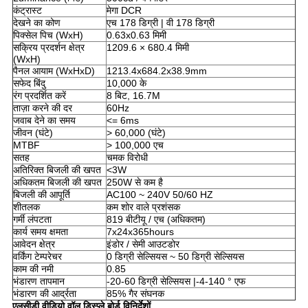
कंट्रास्ट
मेगा DCR
देखने का कोण
एच 178 डिग्री | वी 178 डिग्री
पिक्सेल पिच (WxH)
0.63x0.63 मिमी
सक्रिय प्रदर्शन क्षेत्र
1209.6 × 680.4 मिमी
(WxH)
पैनल आयाम (WxHxD)
1213.4x684.2x38.9mm
सफेद बिंदु
10,000 के
रंग प्रदर्शित करें
8 बिट, 16.7M
ताज़ा करने की दर
60Hz
जवाब देने का समय
<= 6ms
जीवन (घंटे)
> 60,000 (घंटे)
MTBF
> 100,000 एच
सतह
चमक विरोधी
अतिरिक्त बिजली की खपत
<3W
अधिकतम बिजली की खपत
250W से कम है
बिजली की आपूर्ति
AC100 ~ 240V 50/60 HZ
शीतलक
कम शोर वाले प्रशंसक
गर्मी लंपटता
819 बीटीयू / एच (अधिकतम)
कार्य समय क्षमता
7x24x365hours
आवेदन क्षेत्र
इंडोर / सेमी आउटडोर
वर्किंग टेम्परेचर
0 डिग्री सेल्सियस ~ 50 डिग्री सेल्सियस
काम की नमी
0.85
भंडारण तापमान
-20-60 डिग्री सेल्सियस |-4-140 ° एफ
भंडारण की आर्द्रता
85% गैर संघनक
एलसीडी वीडियो वॉल डिस्प्ले बोर्ड विनिर्देशों