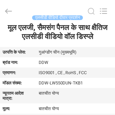
Technology
Co.,
Ltd..
All
Rights
एलसीडी वीडियो दीवार प्रदर्शन
Reserved.
Developed
by
मूल एलजी, सैमसंग पैनल के साथ क्षैतिज
घर
ECER
एलसीडी वीडियो वॉल डिस्प्ले
उत्पाद
उत्पत्ति के प्लेस:
गुआंग्डोंग चीन (मुख्यभूमि)
हमारे
ब्रांड नाम:
DDW
बारे
प्रमाणन:
ISO9001 , CE , RoHS , FCC
में
मॉडल संख्या:
DDW-LW550DUN-TKB1
न्यूनतम आदेश
बातचीत योग्य
कारखाना
मात्रा:
भ्रमण
मूल्य:
बातचीत योग्य