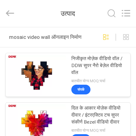
Co.,
Ltd..
All
उत्पाद
Rights
Reserved.
Developed
by
घर
ECER
mosaic video wall ऑनलाइन निर्माण
उत्पाद
निजीकृत मोज़ेक वीडियो वॉल /
DDW सुपर नैरो बेज़ेल वीडियो
हमारे
वॉल
बारे
बातचीत योग्य MOQ:चर्चा
संपर्क
में
दिल के आकार मोज़ेक वीडियो
कारखाना
दीवार / इंटरएक्टिव टच सुपर
भ्रमण
संकीर्ण Bezel वीडियो दीवार
बातचीत योग्य MOQ:चर्चा