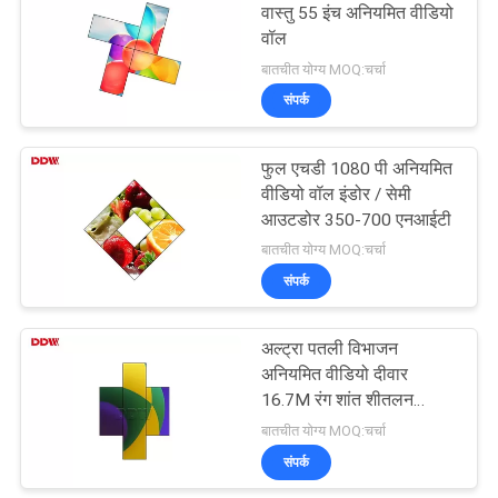
वास्तु 55 इंच अनियमित वीडियो
वॉल
बातचीत योग्य MOQ:चर्चा
संपर्क
फुल एचडी 1080 पी अनियमित
वीडियो वॉल इंडोर / सेमी
आउटडोर 350-700 एनआईटी
बातचीत योग्य MOQ:चर्चा
संपर्क
अल्ट्रा पतली विभाजन
अनियमित वीडियो दीवार
16.7M रंग शांत शीतलन
प्रशंसक
बातचीत योग्य MOQ:चर्चा
संपर्क