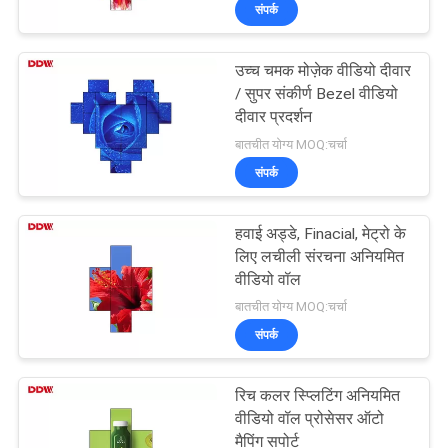
संपर्क
गुणवत्ता
नियंत्रण
उच्च चमक मोज़ेक वीडियो दीवार
/ सुपर संकीर्ण Bezel वीडियो
संपर्क
दीवार प्रदर्शन
बातचीत योग्य MOQ:चर्चा
करें
संपर्क
समाचार
हवाई अड्डे, Finacial, मेट्रो के
लिए लचीली संरचना अनियमित
एक
वीडियो वॉल
बातचीत योग्य MOQ:चर्चा
उद्धरण
संपर्क
की
विनती
रिच कलर स्प्लिटिंग अनियमित
वीडियो वॉल प्रोसेसर ऑटो
करे
मैपिंग सपोर्ट