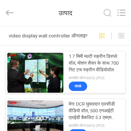
Co.,
Ltd..
All
उत्पाद
Rights
Reserved.
Developed
by
घर
ECER
video display wall controller ऑनलाइन निर्माण
उत्पाद
1.7 मिमी मल्टी स्क्रीन डिस्प्ले
वॉल, मोशन सेंसर के साथ 700
हमारे
निट टच स्क्रीन वीडियोवॉल
बारे
बातचीत योग्य MOQ:2PCS
संपर्क
में
मेगा DCR घुमावदार एलसीडी
कारखाना
वीडियो वॉल, 500 एनआईटी
भ्रमण
एलईडी बैकलिट 5.3 एमएम
घुमावदार डिस्प्ले वॉल
बातचीत योग्य MOQ:2PCS