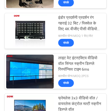
संपर्क
गुणवत्ता
नियंत्रण
इंडोर प्रदर्शनी प्रदर्शन रंग
गहराई 32 बिट / पिक्सेल के
संपर्क
लिए 4K वीजीए पीसी वीडियो
वॉल नियंत्रक 2x2
बातचीत योग्य MOQ:1 सेट/सेट
करें
संपर्क
समाचार
लाइट वेट इंटरएक्टिव वीडियो
वॉल सिंगल स्क्रीन डिस्प्ले
एक
रिस्पॉन्सिव टाइम 6ms
बातचीत योग्य MOQ:2PCS
उद्धरण
संपर्क
की
विनती
फ्रेमलेस 3x3 वीडियो वॉल /
वायरलेस कंट्रोल मल्टी स्क्रीन
करे
डिस्प्ले वॉल