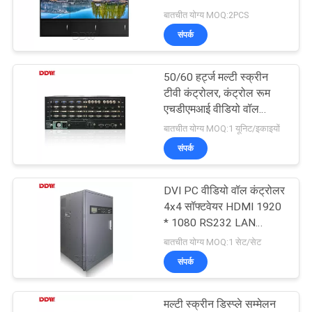
बातचीत योग्य MOQ:2PCS
CASE
संपर्क
CENTER
50/60 हर्ट्ज मल्टी स्क्रीन
टीवी कंट्रोलर, कंट्रोल रूम
साइटमैप
एचडीएमआई वीडियो वॉल
कंट्रोलर 2x2
बातचीत योग्य MOQ:1 यूनिट/इकाइयों
PRIVACY
संपर्क
POLICY
DVI PC वीडियो वॉल कंट्रोलर
4x4 सॉफ्टवेयर HDMI 1920
* 1080 RS232 LAN
कंट्रोल
बातचीत योग्य MOQ:1 सेट/सेट
संपर्क
मल्टी स्क्रीन डिस्प्ले सम्मेलन