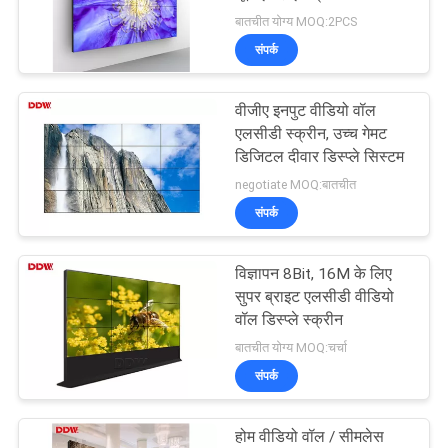
बातचीत योग्य MOQ:2PCS
CASE
संपर्क
CENTER
वीजीए इनपुट वीडियो वॉल
एलसीडी स्क्रीन, उच्च गेमट
साइटमैप
डिजिटल दीवार डिस्प्ले सिस्टम
negotiate MOQ:बातचीत
PRIVACY
संपर्क
POLICY
विज्ञापन 8Bit, 16M के लिए
सुपर ब्राइट एलसीडी वीडियो
वॉल डिस्प्ले स्क्रीन
बातचीत योग्य MOQ:चर्चा
संपर्क
होम वीडियो वॉल / सीमलेस