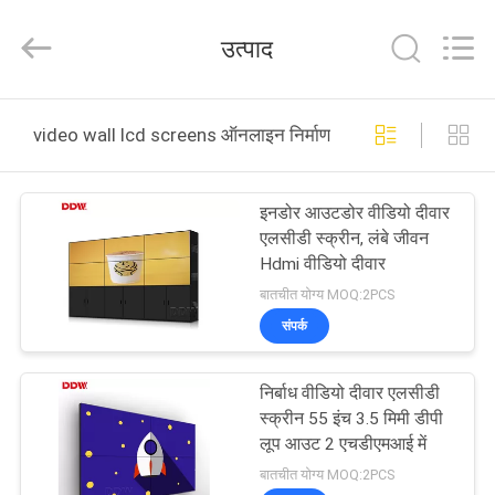
Co.,
Ltd..
All
उत्पाद
Rights
Reserved.
Developed
by
घर
ECER
video wall lcd screens ऑनलाइन निर्माण
उत्पाद
इनडोर आउटडोर वीडियो दीवार
एलसीडी स्क्रीन, लंबे जीवन
हमारे
Hdmi वीडियो दीवार
बारे
बातचीत योग्य MOQ:2PCS
संपर्क
में
निर्बाध वीडियो दीवार एलसीडी
कारखाना
स्क्रीन 55 इंच 3.5 मिमी डीपी
भ्रमण
लूप आउट 2 एचडीएमआई में
बातचीत योग्य MOQ:2PCS